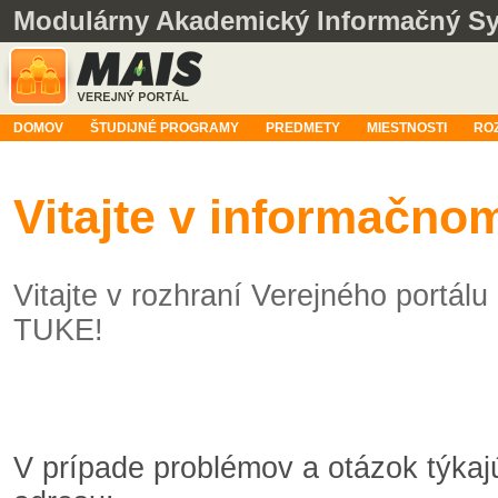
Modulárny Akademický Informačný S
DOMOV
ŠTUDIJNÉ PROGRAMY
PREDMETY
MIESTNOSTI
RO
Vitajte v informačn
Vitajte v rozhraní Verejného portá
TUKE!
V prípade problémov a otázok týka