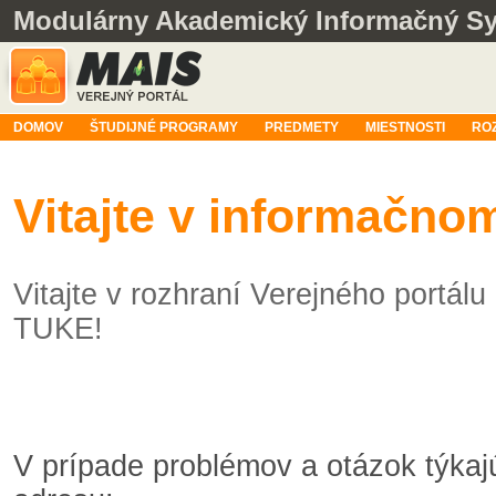
Modulárny Akademický Informačný S
DOMOV
ŠTUDIJNÉ PROGRAMY
PREDMETY
MIESTNOSTI
RO
Vitajte v informačn
Vitajte v rozhraní Verejného portá
TUKE!
V prípade problémov a otázok týka