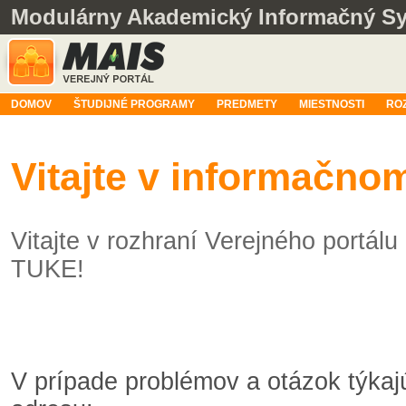
Modulárny Akademický Informačný S
DOMOV
ŠTUDIJNÉ PROGRAMY
PREDMETY
MIESTNOSTI
RO
Vitajte v informačn
Vitajte v rozhraní Verejného portá
TUKE!
V prípade problémov a otázok týka