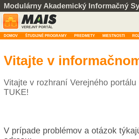
Modulárny Akademický Informačný S
DOMOV
ŠTUDIJNÉ PROGRAMY
PREDMETY
MIESTNOSTI
RO
Vitajte v informačn
Vitajte v rozhraní Verejného portá
TUKE!
V prípade problémov a otázok týka