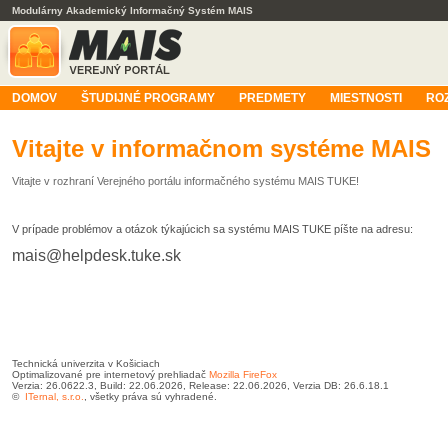
Modulárny Akademický Informačný Systém MAIS
DOMOV
ŠTUDIJNÉ PROGRAMY
PREDMETY
MIESTNOSTI
RO
Vitajte v informačnom systéme MAIS
Vitajte v rozhraní Verejného portálu informačného systému MAIS TUKE!
V prípade problémov a otázok týkajúcich sa systému MAIS TUKE píšte na adresu:
mais@helpdesk.tuke.sk
Technická univerzita v Košiciach
Optimalizované pre internetový prehliadač
Mozilla FireFox
Verzia: 26.0622.3, Build: 22.06.2026, Release: 22.06.2026, Verzia DB: 26.6.18.1
©
ITernal, s.r.o.
, všetky práva sú vyhradené.