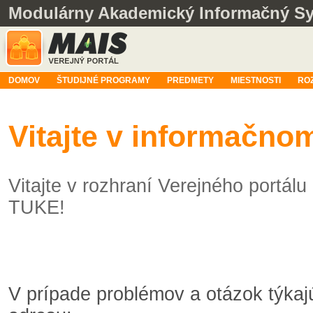
Modulárny Akademický Informačný S
DOMOV
ŠTUDIJNÉ PROGRAMY
PREDMETY
MIESTNOSTI
RO
Vitajte v informačn
Vitajte v rozhraní Verejného portá
TUKE!
V prípade problémov a otázok týka