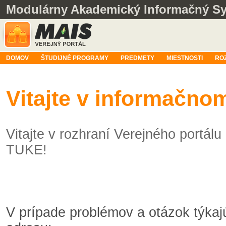
Modulárny Akademický Informačný S
DOMOV
ŠTUDIJNÉ PROGRAMY
PREDMETY
MIESTNOSTI
RO
Vitajte v informačn
Vitajte v rozhraní Verejného portá
TUKE!
V prípade problémov a otázok týka