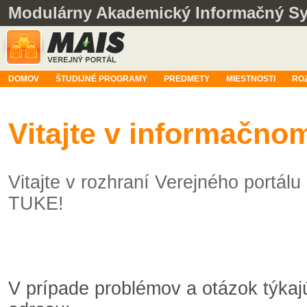
Modulárny Akademický Informačný S
DOMOV
ŠTUDIJNÉ PROGRAMY
PREDMETY
MIESTNOSTI
RO
Vitajte v informačn
Vitajte v rozhraní Verejného portá
TUKE!
V prípade problémov a otázok týka