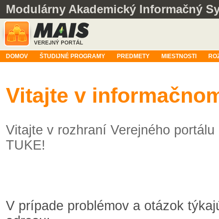
Modulárny Akademický Informačný S
DOMOV
ŠTUDIJNÉ PROGRAMY
PREDMETY
MIESTNOSTI
RO
Vitajte v informačn
Vitajte v rozhraní Verejného portá
TUKE!
V prípade problémov a otázok týka