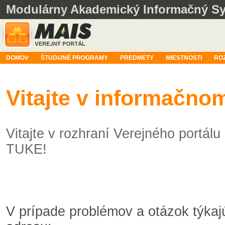
Modulárny Akademický Informačný S
DOMOV
ŠTUDIJNÉ PROGRAMY
PREDMETY
MIESTNOSTI
RO
Vitajte v informačn
Vitajte v rozhraní Verejného portá
TUKE!
V prípade problémov a otázok týka