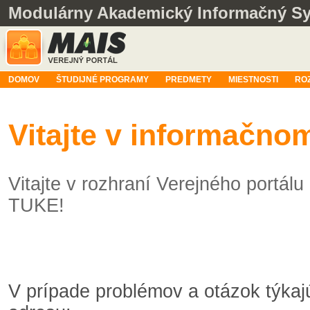
Modulárny Akademický Informačný S
DOMOV
ŠTUDIJNÉ PROGRAMY
PREDMETY
MIESTNOSTI
RO
Vitajte v informačn
Vitajte v rozhraní Verejného portá
TUKE!
V prípade problémov a otázok týka