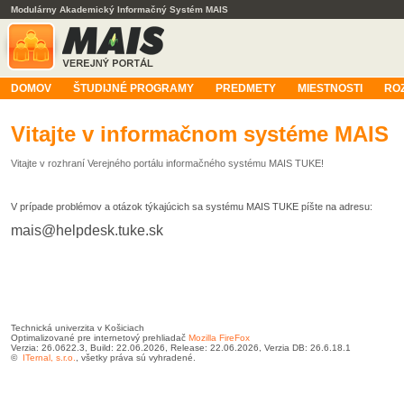
Modulárny Akademický Informačný Systém MAIS
DOMOV
ŠTUDIJNÉ PROGRAMY
PREDMETY
MIESTNOSTI
RO
Vitajte v informačnom systéme MAIS
Vitajte v rozhraní Verejného portálu informačného systému MAIS TUKE!
V prípade problémov a otázok týkajúcich sa systému MAIS TUKE píšte na adresu:
mais@helpdesk.tuke.sk
Technická univerzita v Košiciach
Optimalizované pre internetový prehliadač
Mozilla FireFox
Verzia: 26.0622.3, Build: 22.06.2026, Release: 22.06.2026, Verzia DB: 26.6.18.1
©
ITernal, s.r.o.
, všetky práva sú vyhradené.