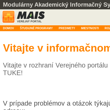
Modulárny Akademický Informačný S
DOMOV
ŠTUDIJNÉ PROGRAMY
PREDMETY
MIESTNOSTI
RO
Vitajte v informačn
Vitajte v rozhraní Verejného portá
TUKE!
V prípade problémov a otázok týka