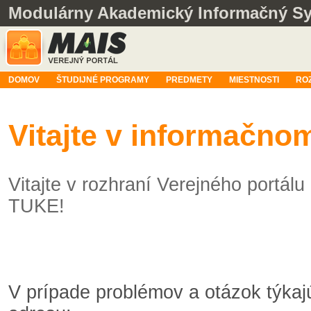
Modulárny Akademický Informačný S
DOMOV
ŠTUDIJNÉ PROGRAMY
PREDMETY
MIESTNOSTI
RO
Vitajte v informačn
Vitajte v rozhraní Verejného portá
TUKE!
V prípade problémov a otázok týka