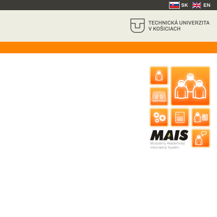
SK
EN