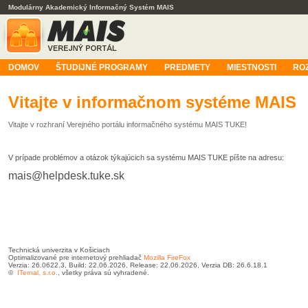
Modulárny Akademický Informačný Systém MAIS
DOMOV
ŠTUDIJNÉ PROGRAMY
PREDMETY
MIESTNOSTI
RO
Vitajte v informačnom systéme MAIS
Vitajte v rozhraní Verejného portálu informačného systému MAIS TUKE!
V prípade problémov a otázok týkajúcich sa systému MAIS TUKE píšte na adresu:
mais@helpdesk.tuke.sk
Technická univerzita v Košiciach
Optimalizované pre internetový prehliadač
Mozilla FireFox
Verzia: 26.0622.3, Build: 22.06.2026, Release: 22.06.2026, Verzia DB: 26.6.18.1
©
ITernal, s.r.o.
, všetky práva sú vyhradené.