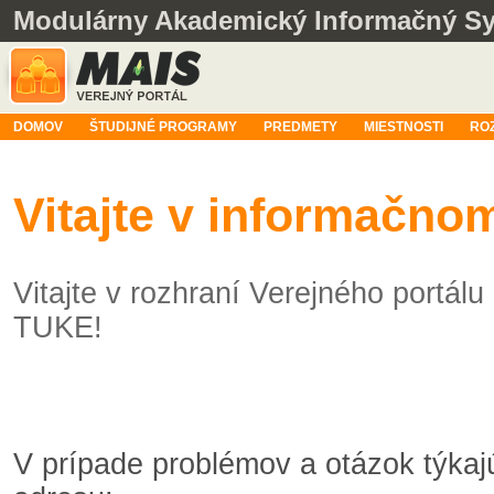
Modulárny Akademický Informačný S
DOMOV
ŠTUDIJNÉ PROGRAMY
PREDMETY
MIESTNOSTI
RO
Vitajte v informačn
Vitajte v rozhraní Verejného portá
TUKE!
V prípade problémov a otázok týka