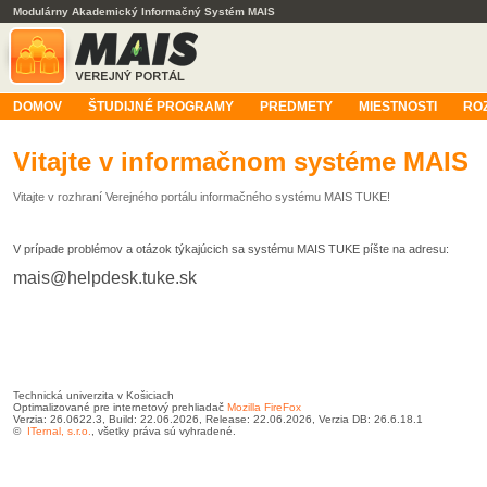
Modulárny Akademický Informačný Systém MAIS
DOMOV
ŠTUDIJNÉ PROGRAMY
PREDMETY
MIESTNOSTI
RO
Vitajte v informačnom systéme MAIS
Vitajte v rozhraní Verejného portálu informačného systému MAIS TUKE!
V prípade problémov a otázok týkajúcich sa systému MAIS TUKE píšte na adresu:
mais@helpdesk.tuke.sk
Technická univerzita v Košiciach
Optimalizované pre internetový prehliadač
Mozilla FireFox
Verzia: 26.0622.3, Build: 22.06.2026, Release: 22.06.2026, Verzia DB: 26.6.18.1
©
ITernal, s.r.o.
, všetky práva sú vyhradené.