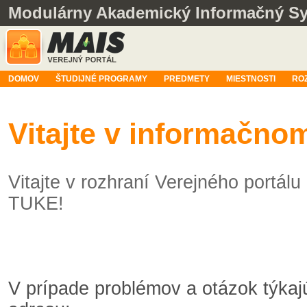
Modulárny Akademický Informačný S
DOMOV
ŠTUDIJNÉ PROGRAMY
PREDMETY
MIESTNOSTI
RO
Vitajte v informačn
Vitajte v rozhraní Verejného portá
TUKE!
V prípade problémov a otázok týka