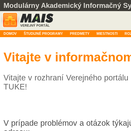
Modulárny Akademický Informačný S
DOMOV
ŠTUDIJNÉ PROGRAMY
PREDMETY
MIESTNOSTI
RO
Vitajte v informačn
Vitajte v rozhraní Verejného portá
TUKE!
V prípade problémov a otázok týka