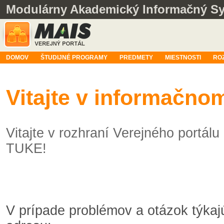
Modulárny Akademický Informačný S
DOMOV
ŠTUDIJNÉ PROGRAMY
PREDMETY
MIESTNOSTI
RO
Vitajte v informačn
Vitajte v rozhraní Verejného portá
TUKE!
V prípade problémov a otázok týka