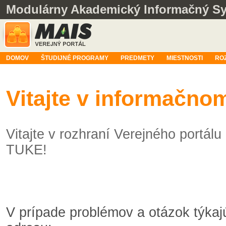
Modulárny Akademický Informačný S
DOMOV
ŠTUDIJNÉ PROGRAMY
PREDMETY
MIESTNOSTI
RO
Vitajte v informačn
Vitajte v rozhraní Verejného portá
TUKE!
V prípade problémov a otázok týka