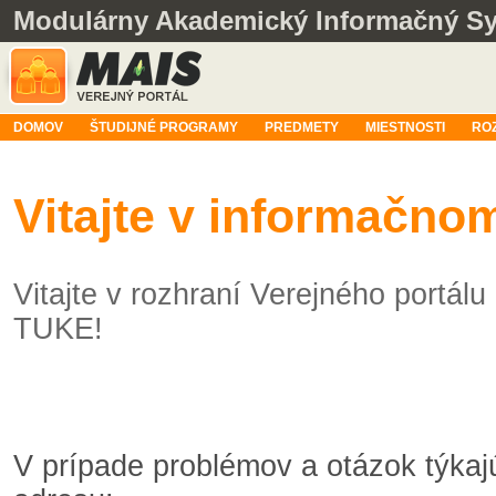
Modulárny Akademický Informačný S
DOMOV
ŠTUDIJNÉ PROGRAMY
PREDMETY
MIESTNOSTI
RO
Vitajte v informačn
Vitajte v rozhraní Verejného portá
TUKE!
V prípade problémov a otázok týka