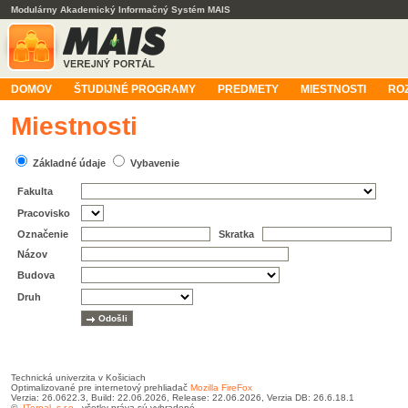
Modulárny Akademický Informačný Systém MAIS
DOMOV
ŠTUDIJNÉ PROGRAMY
PREDMETY
MIESTNOSTI
RO
Miestnosti
Základné údaje
Vybavenie
Fakulta
Pracovisko
Označenie
Skratka
Názov
Budova
Druh
Technická univerzita v Košiciach
Optimalizované pre internetový prehliadač
Mozilla FireFox
Verzia: 26.0622.3, Build: 22.06.2026, Release: 22.06.2026, Verzia DB: 26.6.18.1
©
ITernal, s.r.o.
, všetky práva sú vyhradené.