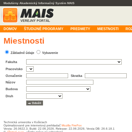
Modulárny Akademický Informačný Systém MAIS
DOMOV
ŠTUDIJNÉ PROGRAMY
PREDMETY
MIESTNOSTI
RO
Miestnosti
Základné údaje
Vybavenie
Fakulta
Pracovisko
Označenie
Skratka
Názov
Budova
Druh
Technická univerzita v Košiciach
Optimalizované pre internetový prehliadač
Mozilla FireFox
Verzia: 26.0622.3, Build: 22.06.2026, Release: 22.06.2026, Verzia DB: 26.6.18.1
©
ITernal, s.r.o.
, všetky práva sú vyhradené.