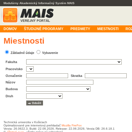
Modulárny Akademický Informačný Systém MAIS
DOMOV
ŠTUDIJNÉ PROGRAMY
PREDMETY
MIESTNOSTI
RO
Miestnosti
Základné údaje
Vybavenie
Fakulta
Pracovisko
Označenie
Skratka
Názov
Budova
Druh
Technická univerzita v Košiciach
Optimalizované pre internetový prehliadač
Mozilla FireFox
Verzia: 26.0622.3, Build: 22.06.2026, Release: 22.06.2026, Verzia DB: 26.6.18.1
©
ITernal, s.r.o.
, všetky práva sú vyhradené.