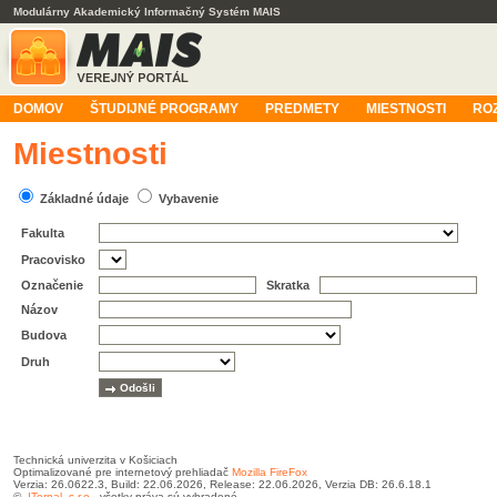
Modulárny Akademický Informačný Systém MAIS
DOMOV
ŠTUDIJNÉ PROGRAMY
PREDMETY
MIESTNOSTI
RO
Miestnosti
Základné údaje
Vybavenie
Fakulta
Pracovisko
Označenie
Skratka
Názov
Budova
Druh
Technická univerzita v Košiciach
Optimalizované pre internetový prehliadač
Mozilla FireFox
Verzia: 26.0622.3, Build: 22.06.2026, Release: 22.06.2026, Verzia DB: 26.6.18.1
©
ITernal, s.r.o.
, všetky práva sú vyhradené.