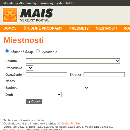
Modulárny Akademický Informačný Systém MAIS
DOMOV
ŠTUDIJNÉ PROGRAMY
PREDMETY
MIESTNOSTI
RO
Miestnosti
Základné údaje
Vybavenie
Fakulta
Pracovisko
Označenie
Skratka
Názov
Budova
Druh
Technická univerzita v Košiciach
Optimalizované pre internetový prehliadač
Mozilla FireFox
Verzia: 26.0622.3, Build: 22.06.2026, Release: 22.06.2026, Verzia DB: 26.6.18.1
©
ITernal, s.r.o.
, všetky práva sú vyhradené.