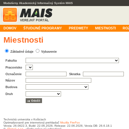
Modulárny Akademický Informačný Systém MAIS
DOMOV
ŠTUDIJNÉ PROGRAMY
PREDMETY
MIESTNOSTI
RO
Miestnosti
Základné údaje
Vybavenie
Fakulta
Pracovisko
Označenie
Skratka
Názov
Budova
Druh
Technická univerzita v Košiciach
Optimalizované pre internetový prehliadač
Mozilla FireFox
Verzia: 26.0622.3, Build: 22.06.2026, Release: 22.06.2026, Verzia DB: 26.6.18.1
©
ITernal, s.r.o.
, všetky práva sú vyhradené.