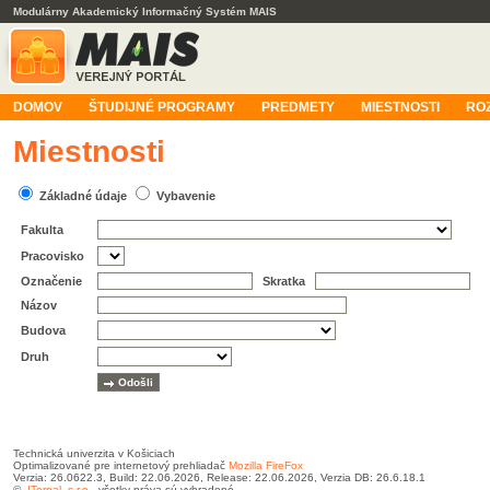
Modulárny Akademický Informačný Systém MAIS
DOMOV
ŠTUDIJNÉ PROGRAMY
PREDMETY
MIESTNOSTI
RO
Miestnosti
Základné údaje
Vybavenie
Fakulta
Pracovisko
Označenie
Skratka
Názov
Budova
Druh
Technická univerzita v Košiciach
Optimalizované pre internetový prehliadač
Mozilla FireFox
Verzia: 26.0622.3, Build: 22.06.2026, Release: 22.06.2026, Verzia DB: 26.6.18.1
©
ITernal, s.r.o.
, všetky práva sú vyhradené.