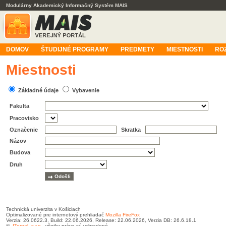
Modulárny Akademický Informačný Systém MAIS
DOMOV
ŠTUDIJNÉ PROGRAMY
PREDMETY
MIESTNOSTI
RO
Miestnosti
Základné údaje
Vybavenie
Fakulta
Pracovisko
Označenie
Skratka
Názov
Budova
Druh
Technická univerzita v Košiciach
Optimalizované pre internetový prehliadač
Mozilla FireFox
Verzia: 26.0622.3, Build: 22.06.2026, Release: 22.06.2026, Verzia DB: 26.6.18.1
©
ITernal, s.r.o.
, všetky práva sú vyhradené.