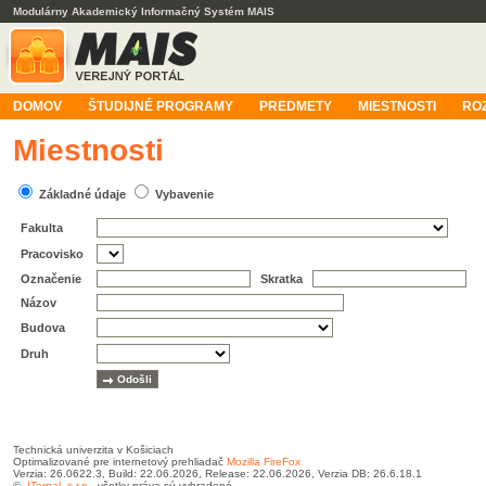
Modulárny Akademický Informačný Systém MAIS
DOMOV
ŠTUDIJNÉ PROGRAMY
PREDMETY
MIESTNOSTI
RO
Miestnosti
Základné údaje
Vybavenie
Fakulta
Pracovisko
Označenie
Skratka
Názov
Budova
Druh
Technická univerzita v Košiciach
Optimalizované pre internetový prehliadač
Mozilla FireFox
Verzia: 26.0622.3, Build: 22.06.2026, Release: 22.06.2026, Verzia DB: 26.6.18.1
©
ITernal, s.r.o.
, všetky práva sú vyhradené.