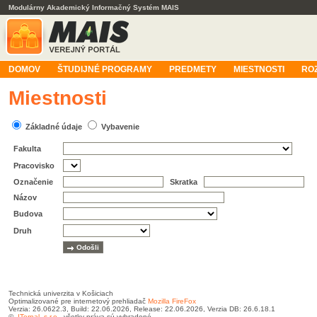
Modulárny Akademický Informačný Systém MAIS
DOMOV
ŠTUDIJNÉ PROGRAMY
PREDMETY
MIESTNOSTI
RO
Miestnosti
Základné údaje
Vybavenie
Fakulta
Pracovisko
Označenie
Skratka
Názov
Budova
Druh
Technická univerzita v Košiciach
Optimalizované pre internetový prehliadač
Mozilla FireFox
Verzia: 26.0622.3, Build: 22.06.2026, Release: 22.06.2026, Verzia DB: 26.6.18.1
©
ITernal, s.r.o.
, všetky práva sú vyhradené.