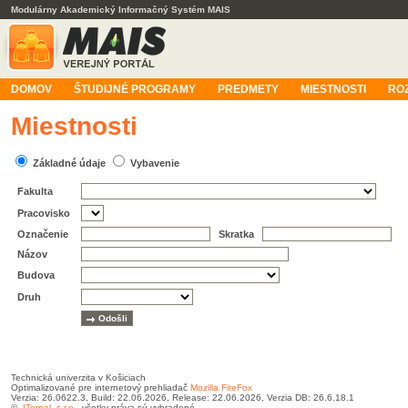
Modulárny Akademický Informačný Systém MAIS
DOMOV
ŠTUDIJNÉ PROGRAMY
PREDMETY
MIESTNOSTI
RO
Miestnosti
Základné údaje
Vybavenie
Fakulta
Pracovisko
Označenie
Skratka
Názov
Budova
Druh
Technická univerzita v Košiciach
Optimalizované pre internetový prehliadač
Mozilla FireFox
Verzia: 26.0622.3, Build: 22.06.2026, Release: 22.06.2026, Verzia DB: 26.6.18.1
©
ITernal, s.r.o.
, všetky práva sú vyhradené.