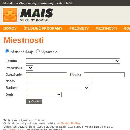
Modulárny Akademický Informačný Systém MAIS
DOMOV
ŠTUDIJNÉ PROGRAMY
PREDMETY
MIESTNOSTI
RO
Miestnosti
Základné údaje
Vybavenie
Fakulta
Pracovisko
Označenie
Skratka
Názov
Budova
Druh
Technická univerzita v Košiciach
Optimalizované pre internetový prehliadač
Mozilla FireFox
Verzia: 26.0622.3, Build: 22.06.2026, Release: 22.06.2026, Verzia DB: 26.6.18.1
©
ITernal, s.r.o.
, všetky práva sú vyhradené.