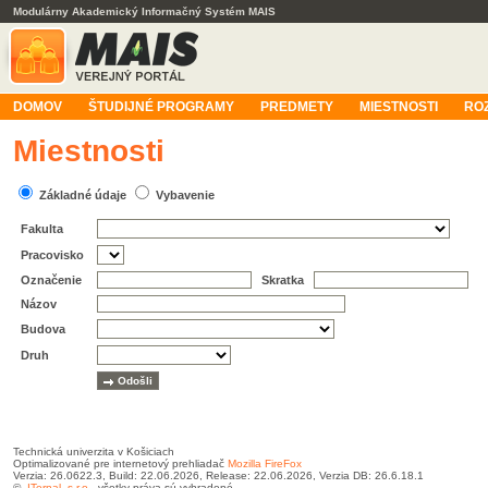
Modulárny Akademický Informačný Systém MAIS
DOMOV
ŠTUDIJNÉ PROGRAMY
PREDMETY
MIESTNOSTI
RO
Miestnosti
Základné údaje
Vybavenie
Fakulta
Pracovisko
Označenie
Skratka
Názov
Budova
Druh
Technická univerzita v Košiciach
Optimalizované pre internetový prehliadač
Mozilla FireFox
Verzia: 26.0622.3, Build: 22.06.2026, Release: 22.06.2026, Verzia DB: 26.6.18.1
©
ITernal, s.r.o.
, všetky práva sú vyhradené.