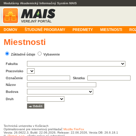
Modulárny Akademický Informačný Systém MAIS
DOMOV
ŠTUDIJNÉ PROGRAMY
PREDMETY
MIESTNOSTI
RO
Miestnosti
Základné údaje
Vybavenie
Fakulta
Pracovisko
Označenie
Skratka
Názov
Budova
Druh
Technická univerzita v Košiciach
Optimalizované pre internetový prehliadač
Mozilla FireFox
Verzia: 26.0622.3, Build: 22.06.2026, Release: 22.06.2026, Verzia DB: 26.6.18.1
©
ITernal, s.r.o.
, všetky práva sú vyhradené.