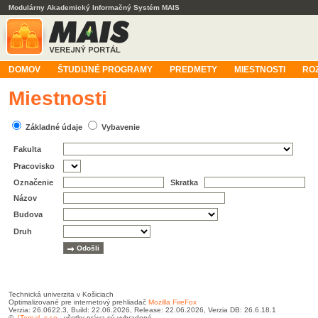
Modulárny Akademický Informačný Systém MAIS
DOMOV
ŠTUDIJNÉ PROGRAMY
PREDMETY
MIESTNOSTI
RO
Miestnosti
Základné údaje
Vybavenie
Fakulta
Pracovisko
Označenie
Skratka
Názov
Budova
Druh
Technická univerzita v Košiciach
Optimalizované pre internetový prehliadač
Mozilla FireFox
Verzia: 26.0622.3, Build: 22.06.2026, Release: 22.06.2026, Verzia DB: 26.6.18.1
©
ITernal, s.r.o.
, všetky práva sú vyhradené.