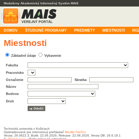
Modulárny Akademický Informačný Systém MAIS
DOMOV
ŠTUDIJNÉ PROGRAMY
PREDMETY
MIESTNOSTI
RO
Miestnosti
Základné údaje
Vybavenie
Fakulta
Pracovisko
Označenie
Skratka
Názov
Budova
Druh
Technická univerzita v Košiciach
Optimalizované pre internetový prehliadač
Mozilla FireFox
Verzia: 26.0622.3, Build: 22.06.2026, Release: 22.06.2026, Verzia DB: 26.6.18.1
©
ITernal, s.r.o.
, všetky práva sú vyhradené.