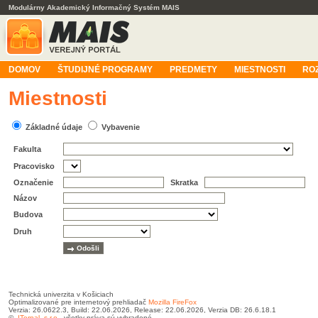
Modulárny Akademický Informačný Systém MAIS
DOMOV
ŠTUDIJNÉ PROGRAMY
PREDMETY
MIESTNOSTI
RO
Miestnosti
Základné údaje
Vybavenie
Fakulta
Pracovisko
Označenie
Skratka
Názov
Budova
Druh
Technická univerzita v Košiciach
Optimalizované pre internetový prehliadač
Mozilla FireFox
Verzia: 26.0622.3, Build: 22.06.2026, Release: 22.06.2026, Verzia DB: 26.6.18.1
©
ITernal, s.r.o.
, všetky práva sú vyhradené.