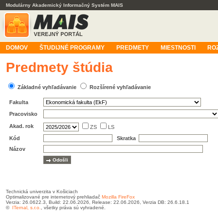
Modulárny Akademický Informačný Systém MAIS
DOMOV
ŠTUDIJNÉ PROGRAMY
PREDMETY
MIESTNOSTI
RO
Predmety štúdia
Základné vyhľadávanie
Rozšírené vyhľadávanie
Fakulta
Pracovisko
Akad. rok
ZS
LS
Kód
Skratka
Názov
Technická univerzita v Košiciach
Optimalizované pre internetový prehliadač
Mozilla FireFox
Verzia: 26.0622.3, Build: 22.06.2026, Release: 22.06.2026, Verzia DB: 26.6.18.1
©
ITernal, s.r.o.
, všetky práva sú vyhradené.