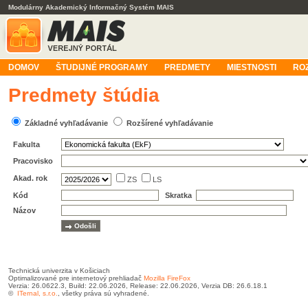
Modulárny Akademický Informačný Systém MAIS
DOMOV
ŠTUDIJNÉ PROGRAMY
PREDMETY
MIESTNOSTI
RO
Predmety štúdia
Základné vyhľadávanie
Rozšírené vyhľadávanie
Fakulta
Pracovisko
Akad. rok
ZS
LS
Kód
Skratka
Názov
Technická univerzita v Košiciach
Optimalizované pre internetový prehliadač
Mozilla FireFox
Verzia: 26.0622.3, Build: 22.06.2026, Release: 22.06.2026, Verzia DB: 26.6.18.1
©
ITernal, s.r.o.
, všetky práva sú vyhradené.