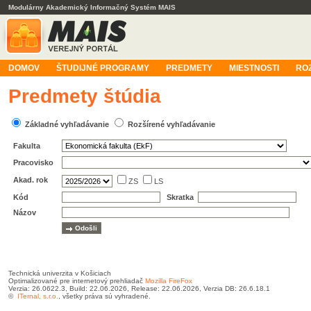
Modulárny Akademický Informačný Systém MAIS
DOMOV
ŠTUDIJNÉ PROGRAMY
PREDMETY
MIESTNOSTI
RO
Predmety štúdia
Základné vyhľadávanie
Rozšírené vyhľadávanie
Fakulta
Pracovisko
Akad. rok
ZS
LS
Kód
Skratka
Názov
Technická univerzita v Košiciach
Optimalizované pre internetový prehliadač
Mozilla FireFox
Verzia: 26.0622.3, Build: 22.06.2026, Release: 22.06.2026, Verzia DB: 26.6.18.1
©
ITernal, s.r.o.
, všetky práva sú vyhradené.