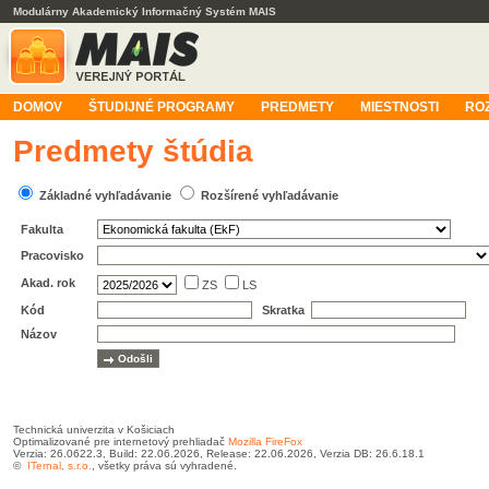
Modulárny Akademický Informačný Systém MAIS
DOMOV
ŠTUDIJNÉ PROGRAMY
PREDMETY
MIESTNOSTI
RO
Predmety štúdia
Základné vyhľadávanie
Rozšírené vyhľadávanie
Fakulta
Pracovisko
Akad. rok
ZS
LS
Kód
Skratka
Názov
Technická univerzita v Košiciach
Optimalizované pre internetový prehliadač
Mozilla FireFox
Verzia: 26.0622.3, Build: 22.06.2026, Release: 22.06.2026, Verzia DB: 26.6.18.1
©
ITernal, s.r.o.
, všetky práva sú vyhradené.