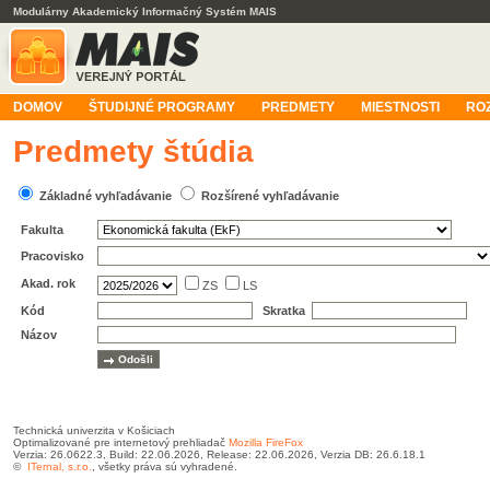
Modulárny Akademický Informačný Systém MAIS
DOMOV
ŠTUDIJNÉ PROGRAMY
PREDMETY
MIESTNOSTI
RO
Predmety štúdia
Základné vyhľadávanie
Rozšírené vyhľadávanie
Fakulta
Pracovisko
Akad. rok
ZS
LS
Kód
Skratka
Názov
Technická univerzita v Košiciach
Optimalizované pre internetový prehliadač
Mozilla FireFox
Verzia: 26.0622.3, Build: 22.06.2026, Release: 22.06.2026, Verzia DB: 26.6.18.1
©
ITernal, s.r.o.
, všetky práva sú vyhradené.