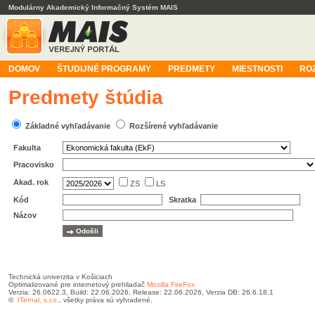
Modulárny Akademický Informačný Systém MAIS
DOMOV
ŠTUDIJNÉ PROGRAMY
PREDMETY
MIESTNOSTI
RO
Predmety štúdia
Základné vyhľadávanie
Rozšírené vyhľadávanie
Fakulta
Pracovisko
Akad. rok
ZS
LS
Kód
Skratka
Názov
Technická univerzita v Košiciach
Optimalizované pre internetový prehliadač
Mozilla FireFox
Verzia: 26.0622.3, Build: 22.06.2026, Release: 22.06.2026, Verzia DB: 26.6.18.1
©
ITernal, s.r.o.
, všetky práva sú vyhradené.