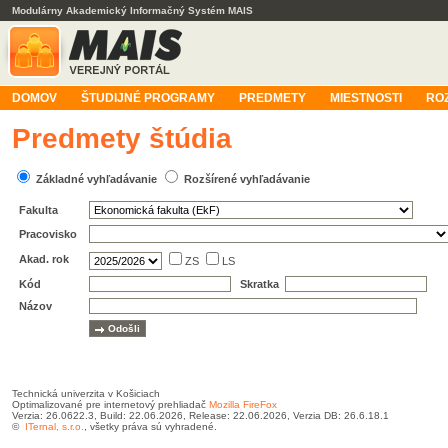
Modulárny Akademický Informačný Systém MAIS
DOMOV
ŠTUDIJNÉ PROGRAMY
PREDMETY
MIESTNOSTI
RO
Predmety štúdia
Základné vyhľadávanie
Rozšírené vyhľadávanie
Fakulta
Pracovisko
Akad. rok
ZS
LS
Kód
Skratka
Názov
Technická univerzita v Košiciach
Optimalizované pre internetový prehliadač
Mozilla FireFox
Verzia: 26.0622.3, Build: 22.06.2026, Release: 22.06.2026, Verzia DB: 26.6.18.1
©
ITernal, s.r.o.
, všetky práva sú vyhradené.