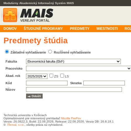
Modulárny Akademický Informačný Systém MAIS
DOMOV
ŠTUDIJNÉ PROGRAMY
PREDMETY
MIESTNOSTI
RO
Predmety štúdia
Základné vyhľadávanie
Rozšírené vyhľadávanie
Fakulta
Pracovisko
Akad. rok
ZS
LS
Kód
Skratka
Názov
Technická univerzita v Košiciach
Optimalizované pre internetový prehliadač
Mozilla FireFox
Verzia: 26.0622.3, Build: 22.06.2026, Release: 22.06.2026, Verzia DB: 26.6.18.1
©
ITernal, s.r.o.
, všetky práva sú vyhradené.