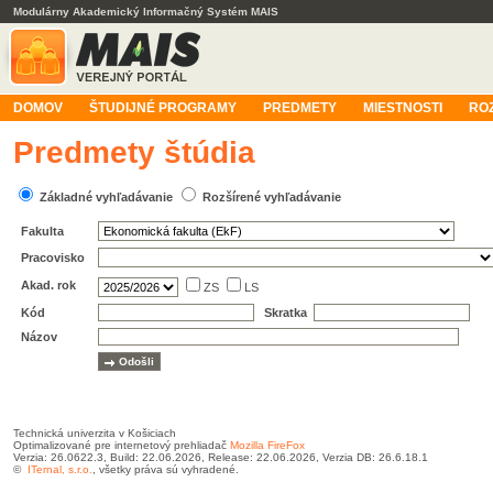
Modulárny Akademický Informačný Systém MAIS
DOMOV
ŠTUDIJNÉ PROGRAMY
PREDMETY
MIESTNOSTI
RO
Predmety štúdia
Základné vyhľadávanie
Rozšírené vyhľadávanie
Fakulta
Pracovisko
Akad. rok
ZS
LS
Kód
Skratka
Názov
Technická univerzita v Košiciach
Optimalizované pre internetový prehliadač
Mozilla FireFox
Verzia: 26.0622.3, Build: 22.06.2026, Release: 22.06.2026, Verzia DB: 26.6.18.1
©
ITernal, s.r.o.
, všetky práva sú vyhradené.