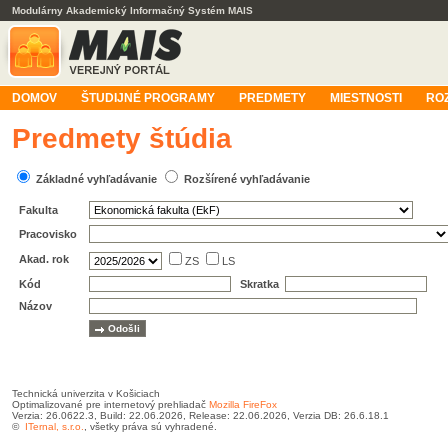
Modulárny Akademický Informačný Systém MAIS
DOMOV
ŠTUDIJNÉ PROGRAMY
PREDMETY
MIESTNOSTI
RO
Predmety štúdia
Základné vyhľadávanie
Rozšírené vyhľadávanie
Fakulta
Pracovisko
Akad. rok
ZS
LS
Kód
Skratka
Názov
Technická univerzita v Košiciach
Optimalizované pre internetový prehliadač
Mozilla FireFox
Verzia: 26.0622.3, Build: 22.06.2026, Release: 22.06.2026, Verzia DB: 26.6.18.1
©
ITernal, s.r.o.
, všetky práva sú vyhradené.