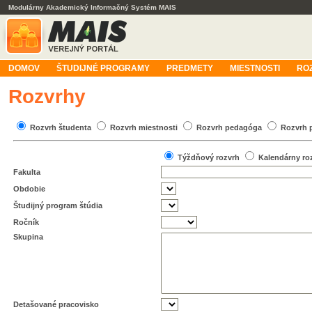
Modulárny Akademický Informačný Systém MAIS
DOMOV
ŠTUDIJNÉ PROGRAMY
PREDMETY
MIESTNOSTI
RO
Rozvrhy
Rozvrh študenta
Rozvrh miestnosti
Rozvrh pedagóga
Rozvrh 
Týždňový rozvrh
Kalendárny ro
Fakulta
Obdobie
Študijný program štúdia
Ročník
Skupina
Detašované pracovisko