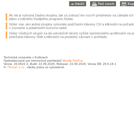
Ak nie je vybraná žiadna skupina, tak sa zobrazí len rozvrh predmetov na základe ic
plánu zvoleného študijného programu štúdia.
Výber viac ako jednej skupiny vykonáte podržaním klávesy Ctrl a kliknutím na požad
v zozname a potiahnutím kurzora nadol.
Výber všetkých skupín sa dá uskutočniť okrem vyššie spomenutého aj kliknutím na 
podržania klávesy Shift a kliknutím na posledný záznam v prehľade.
Technická univerzita v Košiciach
Optimalizované pre internetový prehliadač
Mozilla FireFox
Verzia: 26.0622.3, Build: 22.06.2026, Release: 22.06.2026, Verzia DB: 26.6.18.1
©
ITernal, s.r.o.
, všetky práva sú vyhradené.